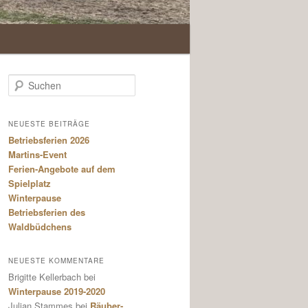
S
u
c
h
NEUESTE BEITRÄGE
e
Betriebsferien 2026
n
Martins-Event
Ferien-Angebote auf dem
Spielplatz
Winterpause
Betriebsferien des
Waldbüdchens
NEUESTE KOMMENTARE
Brigitte Kellerbach
bei
Winterpause 2019-2020
Julian Stammes
bei
Räuber-