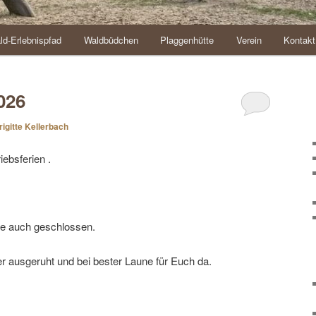
ld-Erlebnispfad
Waldbüdchen
Plaggenhütte
Verein
Kontakt
026
rigitte Kellerbach
ebsferien .
lage auch geschlossen.
r ausgeruht und bei bester Laune für Euch da.