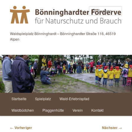
Zum
primären
Such
Inhalt
springen
Waldspielplatz Bönninghardt – Bönninghardter Straße 116, 46519
Alpen
Hauptmenü
Startseite
Spielplatz
Wald-Erlebnispfad
Waldbüdchen
Plaggenhütte
Verein
Kontakt
Beitragsnavigation
←
Vorheriger
Nächster
→