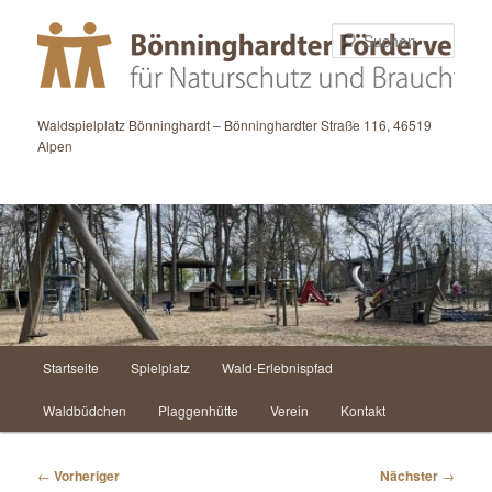
Zum
primären
Such
Inhalt
springen
Waldspielplatz Bönninghardt – Bönninghardter Straße 116, 46519
Alpen
Hauptmenü
Startseite
Spielplatz
Wald-Erlebnispfad
Waldbüdchen
Plaggenhütte
Verein
Kontakt
Beitragsnavigation
←
Vorheriger
Nächster
→