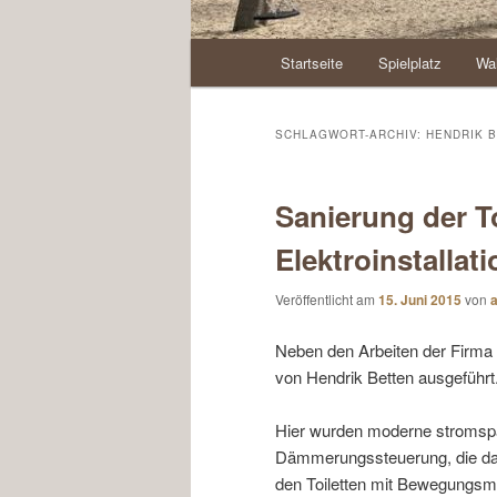
Hauptmenü
Startseite
Spielplatz
Wal
SCHLAGWORT-ARCHIV:
HENDRIK 
Sanierung der To
Elektroinstallati
Veröffentlicht am
15. Juni 2015
von
a
Neben den Arbeiten der Firma F
von Hendrik Betten ausgeführt
Hier wurden moderne stromspa
Dämmerungssteuerung, die das
den Toiletten mit Bewegungsmel