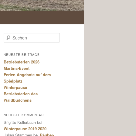
S
u
c
h
NEUESTE BEITRÄGE
e
Betriebsferien 2026
n
Martins-Event
Ferien-Angebote auf dem
Spielplatz
Winterpause
Betriebsferien des
Waldbüdchens
NEUESTE KOMMENTARE
Brigitte Kellerbach
bei
Winterpause 2019-2020
Julian Stammes
bei
Räuber-