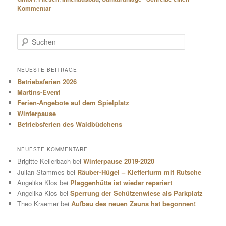
Kommentar
S
u
c
h
NEUESTE BEITRÄGE
e
Betriebsferien 2026
n
Martins-Event
Ferien-Angebote auf dem Spielplatz
Winterpause
Betriebsferien des Waldbüdchens
NEUESTE KOMMENTARE
Brigitte Kellerbach
bei
Winterpause 2019-2020
Julian Stammes
bei
Räuber-Hügel – Kletterturm mit Rutsche
Angelika Klos
bei
Plaggenhütte ist wieder repariert
Angelika Klos
bei
Sperrung der Schützenwiese als Parkplatz
Theo Kraemer
bei
Aufbau des neuen Zauns hat begonnen!