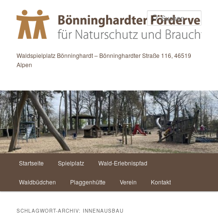
Zum
Zum
primären
sekundären
Such
Inhalt
Inhalt
springen
springen
Waldspielplatz Bönninghardt – Bönninghardter Straße 116, 46519
Alpen
Hauptmenü
Startseite
Spielplatz
Wald-Erlebnispfad
Waldbüdchen
Plaggenhütte
Verein
Kontakt
SCHLAGWORT-ARCHIV:
INNENAUSBAU