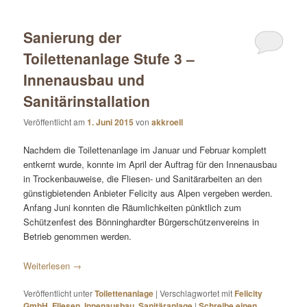
Sanierung der
Toilettenanlage Stufe 3 –
Innenausbau und
Sanitärinstallation
Veröffentlicht am
1. Juni 2015
von
akkroell
Nachdem die Toilettenanlage im Januar und Februar komplett
entkernt wurde, konnte im April der Auftrag für den Innenausbau
in Trockenbauweise, die Fliesen- und Sanitärarbeiten an den
günstigbietenden Anbieter Felicity aus Alpen vergeben werden.
Anfang Juni konnten die Räumlichkeiten pünktlich zum
Schützenfest des Bönninghardter Bürgerschützenvereins in
Betrieb genommen werden.
Weiterlesen
→
Veröffentlicht unter
Toilettenanlage
|
Verschlagwortet mit
Felicity
GmbH
,
Fliesen
,
Innenausbau
,
Sanitäranlage
|
Schreibe einen